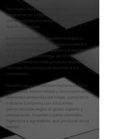
Nos especializamos en el manejo,
programación y ejecución de proyectos, así
como remodelaciones locativas para todo
tipo de inmuebles.
En Formas y Diseños nuestros trabajos se
ajustan a las necesidades y requerimientos
del cliente. Diseño, fabricación e instalación
de muebles para el hogar de forma
personalizada en cada proyecto realizando
muebles funcionales de acuerdo a sus
necesidades.
Nuestros muebles ofrecen belleza estética,
comodidad, funcionalidad y decoración para
diferentes ambientes del hogar, comercio o
industria. Contamos con soluciones
personalizadas según el gusto, espacio y
presupuesto, creando lugares cómodos,
higiénicos y agradables, que perduran en el
tiempo.