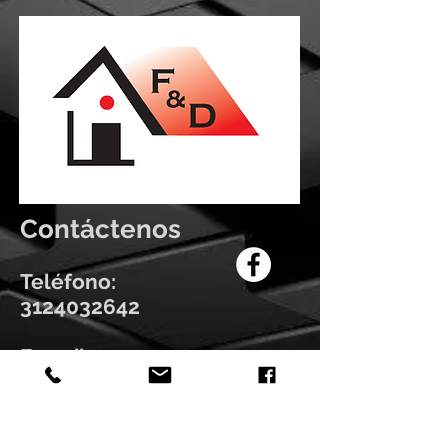
Contáctenos
Teléfono:
3124032642
E-mail:
fydgerencia@g
mail.com